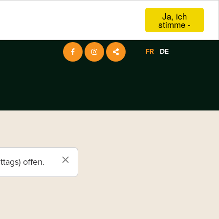
Ja, ich
stimme -
FR
DE
Secondary
Facebook
Instagram
Share
Navigation
×
tags) offen.