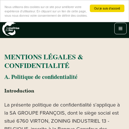
Panneau de gestion des cookies
Nous utilisons des cookies sur ce site pour améliorer votre
Oui je suis d'accord
expérience d'utilisateur. En cliquant sur un lien de cette page,
vous nous donnez votre consentement de définir des cookies.
Aller
au
Men
contenu
principal
MENTIONS LÉGALES &
CONFIDENTIALITÉ
A. Politique de confidentialité
Introduction
La présente politique de confidentialité s’applique à
la SA GROUPE FRANÇOIS, dont le siège social est
situé 6760 VIRTON, ZONING INDUSTRIEL 13 -