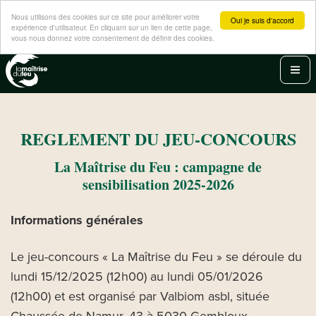
Panneau de gestion des cookies
Nous utilisons des cookies sur ce site pour améliorer votre
Oui je suis d'accord
expérience d'utilisateur. En cliquant sur un lien de cette page,
vous nous donnez votre consentement de définir des cookies.
Aller
au
Men
contenu
principal
REGLEMENT DU JEU-CONCOURS
La Maîtrise du Feu : campagne de
sensibilisation 2025-2026
Informations générales
Le jeu-concours « La Maîtrise du Feu » se déroule du
lundi 15/12/2025 (12h00) au lundi 05/01/2026
(12h00) et est organisé par Valbiom asbl, située